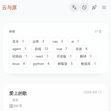
云与原
37 篇
标签
音乐
运维
nas
ai
1
3
2
1
agent
前端
vue
杂谈
1
12
7
8
软路由
react
开发板
翻译
1
1
1
1
linux
python
树莓派
数据库
4
4
5
1
2026-04-11
爱上的歌
音乐
250 字