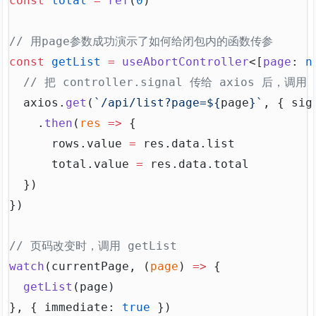
const
 total
 =
 ref
(
0
)
// 用page参数成功演示了如何给闭包内的函数传参
const
 getList
 =
 useAbortController
<[
page
: 
n
  // 把 controller.signal 传给 axios 后，调用
  axios
.
get
(
`/api/list?page=
${
page
}
`
, { 
sig
    .
then
(
res
 =>
 {
      rows
.
value
 =
 res
.
data
.
list
      total
.
value
 =
 res
.
data
.
total
  })
})
// 页码改变时，调用 getList
watch
(
currentPage
, (
page
) 
=>
 {
  getList
(
page
)
}, { 
immediate
: 
true
 })