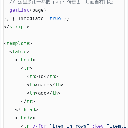
  // 这里多此一举把 page 传进去，后面自有用处
  getList
(
page
)
}, { 
immediate
: 
true
 })
</
script
>
<
template
>
  <
table
>
    <
thead
>
      <
tr
>
        <
th
>id</
th
>
        <
th
>name</
th
>
        <
th
>age</
th
>
      </
tr
>
    </
thead
>
    <
tbody
>
      <
tr
 v-for
=
"item in rows"
 :key
=
"item.i